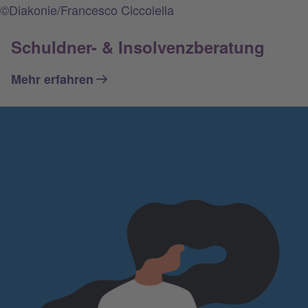
©Diakonie/Francesco Ciccolella
Schuldner- & Insolvenzberatung
Mehr erfahren