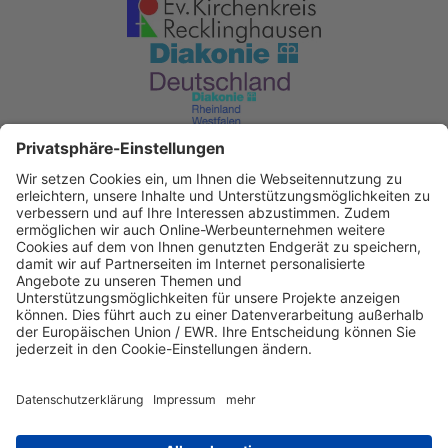
Diakonisches Werk im Kirchenkreis
Recklinghausen
KD Bank Dortmund
IBAN: DE53 3506 0190 2104 6340 47
BIC: GENODED1DKD
IBAN kopieren