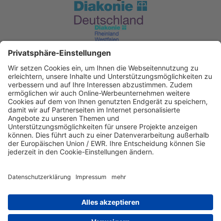
Diakonisches Werk im Kirchenkreis
Recklinghausen
KD Bank Dortmund
IBAN: DE53 3506 0190 2104 6340 47
BIC: GENODED1DKD
IBAN kopieren
Direkt Online spenden