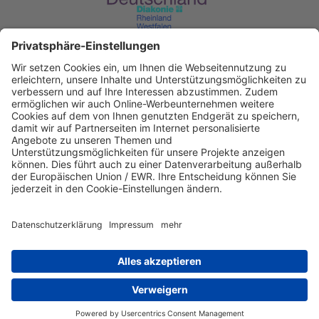
Diakonisches Werk im Kirchenkreis
Recklinghausen
KD Bank Dortmund
IBAN: DE53 3506 0190 2104 6340 47
BIC: GENODED1DKD
IBAN kopieren
Direkt Online spenden