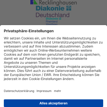
Diakonisches Werk im Kirchenkreis
Recklinghausen
KD Bank Dortmund
IBAN: DE53 3506 0190 2104 6340 47
BIC: GENODED1DKD
IBAN kopieren