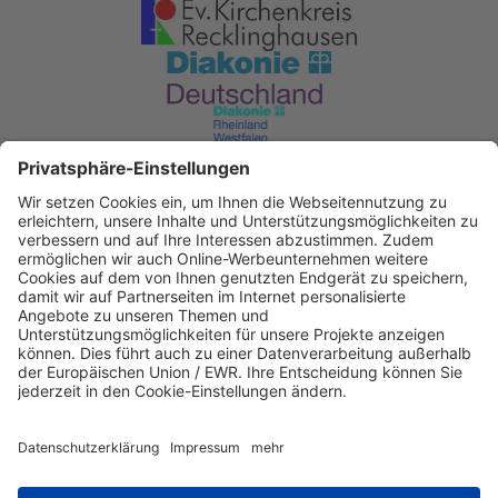
Diakonisches Werk im Kirchenkreis
Recklinghausen
KD Bank Dortmund
IBAN: DE53 3506 0190 2104 6340 47
BIC: GENODED1DKD
IBAN kopieren