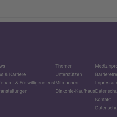
ws
Themen
Medizinpr
bs & Karriere
Unterstützen
Barrierefr
enamt & Freiwilligendienst
Mitmachen
Impressu
ranstaltungen
Diakonie-Kaufhaus
Datenschu
Kontakt
Datenschu