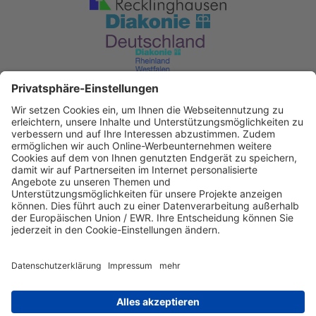
Diakonisches Werk im Kirchenkreis
Recklinghausen
KD Bank Dortmund
IBAN: DE53 3506 0190 2104 6340 47
BIC: GENODED1DKD
IBAN kopieren