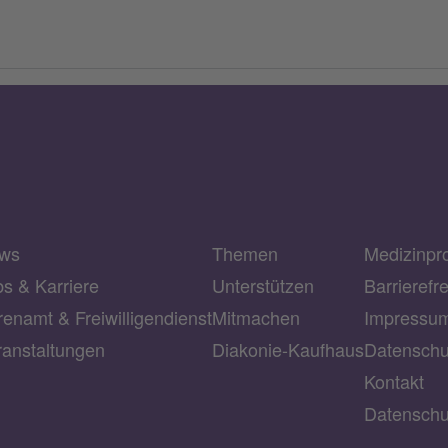
ws
Themen
Medizinpr
bs & Karriere
Unterstützen
Barrierefr
enamt & Freiwilligendienst
Mitmachen
Impressu
ranstaltungen
Diakonie-Kaufhaus
Datenschu
Kontakt
Datenschu