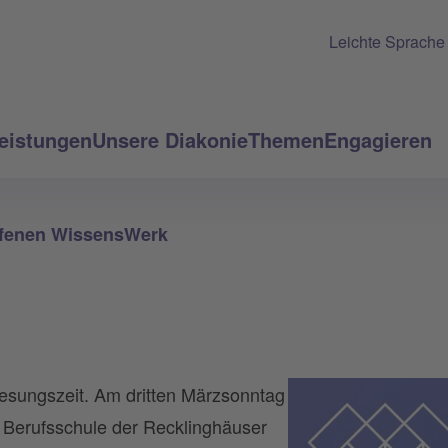
Leichte Sprache
eistungen
Unsere Diakonie
Themen
Engagieren
ffenen WissensWerk
lesungszeit. Am dritten Märzsonntag
 Berufsschule der Recklinghäuser