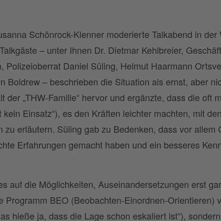
usanna Schönrock-Klenner moderierte Talkabend in der
alkgäste – unter Ihnen Dr. Dietmar Kehlbreier, Geschäft
, Polizeioberrat Daniel Süling, Helmut Haarmann Ortsv
in Boldrew – beschrieben die Situation als ernst, aber 
 der „THW-Familie“ hervor und ergänzte, dass die oft 
st kein Einsatz“), es den Kräften leichter machten, mit d
zu erläutern. Süling gab zu Bedenken, dass vor allem G
lechte Erfahrungen gemacht haben und ein besseres Ken
es auf die Möglichkeiten, Auseinandersetzungen erst gar
ene Programm BEO (Beobachten-Einordnen-Orientieren) vo
as hieße ja, dass die Lage schon eskaliert ist“), sonder