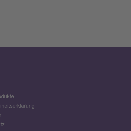
odukte
eiheitserklärung
m
tz