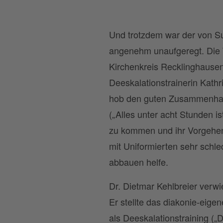
Und trotzdem war der von S
angenehm unaufgeregt. Die T
Kirchenkreis Recklinghausen
Deeskalationstrainerin Kathr
hob den guten Zusammenhalt
(„Alles unter acht Stunden i
zu kommen und ihr Vorgehen 
mit Uniformierten sehr sch
abbauen helfe.
Dr. Dietmar Kehlbreier verwi
Er stellte das diakonie-eig
als Deeskalationstraining („D