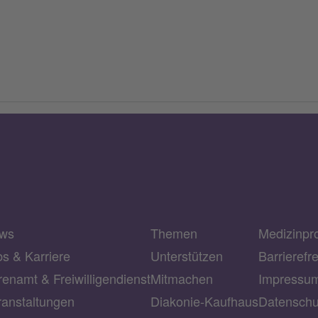
ws
Themen
Medizinpr
bs & Karriere
Unterstützen
Barrierefr
enamt & Freiwilligendienst
Mitmachen
Impressu
ranstaltungen
Diakonie-Kaufhaus
Datenschu