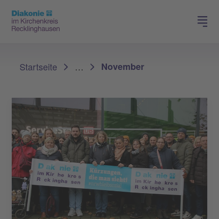
Spenden
Karriere
Sie sind hier:
Startseite
…
November