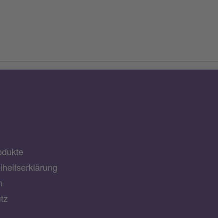
odukte
eiheitserklärung
m
tz