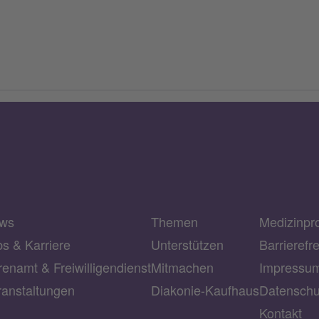
ws
Themen
Medizinpr
bs & Karriere
Unterstützen
Barrierefr
enamt & Freiwilligendienst
Mitmachen
Impressu
ranstaltungen
Diakonie-Kaufhaus
Datenschu
Kontakt