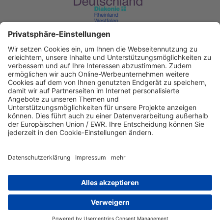
Diakonisches Werk im Kirchenkreis
Recklinghausen
KD Bank Dortmund
IBAN: DE53 3506 0190 2104 6340 47
BIC: GENODED1DKD
IBAN kopieren
Direkt Online spenden