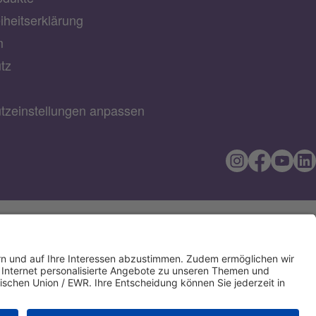
eiheitserklärung
m
tz
tzeinstellungen anpassen
Direkt Online
IBAN kopieren