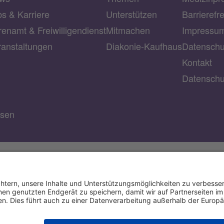
bs & Karriere
Unterstützen
Barrierefr
enamt & Freiwilligendienst
Mitmachen
Impressu
ranstaltungen
Diakonie-Kaufhaus
Datenschu
Kontakt
Datenschu
usen
IBAN: DE53 3506 0190 2104 6340 47