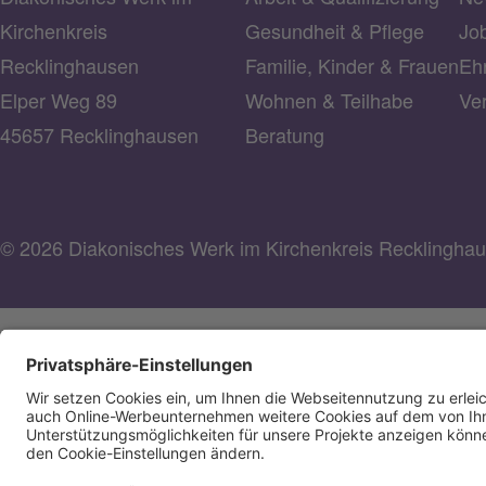
Kirchenkreis
Gesundheit & Pflege
Jo
Recklinghausen
Familie, Kinder & Frauen
Ehr
Elper Weg 89
Wohnen & Teilhabe
Ve
45657 Recklinghausen
Beratung
© 2026 Diakonisches Werk im Kirchenkreis Recklingha
Diakonisches Werk im Kirchenkreis Recklinghausen