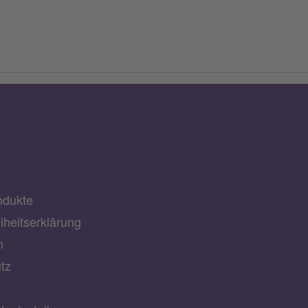
odukte
eiheitserklärung
m
tz