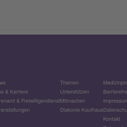
ws
Themen
Medizinpr
bs & Karriere
Unterstützen
Barrierefr
enamt & Freiwilligendienst
Mitmachen
Impressu
ranstaltungen
Diakonie-Kaufhaus
Datenschu
Kontakt